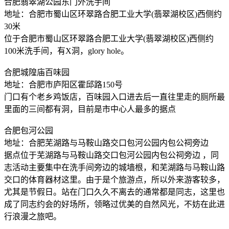
合肥翡翠湖公园东门外洗手间
地址：合肥市蜀山区环翠路合肥工业大学(翡翠湖校区)西侧约
30米
位于合肥市蜀山区环翠路合肥工业大学(翡翠湖校区)西侧约
100米洗手间，有X洞，glory hole。
合肥城隍庙百味园
地址：合肥市庐阳区霍邱路150号
门口有个老乡鸡饭店，百味园入口进去后一直往里走的厕所最
里面的三间都有洞，目前是市中心人最多的据点
合肥包河公园
地址：合肥芜湖路与马鞍山路交口包河公园内包公祠旁边
据点位于芜湖路与马鞍山路交口包河公园内包公祠旁边 ，同
志活动主要集中在洗手间旁边的城墙根，和芜湖路与马鞍山路
交口的体育器材这里。由于是个旅游点，所以外来游客较多，
尤其是节假日。站在门口久久不离去的通常都是同志，这里也
成了同志约会的好场所，领略过优美的自然风光，不妨在此进
行浪漫之旅吧。