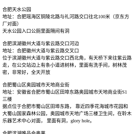
合肥天水公园
地址：合肥瑶海区铜陵北路与礼河路交口往北100米（京东方
厂对面）
天水公园入口公厕里面隔间有洞
合肥滨湖徽州大道与紫云路交口河边
地址：合肥徽州大道与紫云路交叉口
位于滨湖徽州大道与紫云路交口西北角，有天桥下来往紫云路
走，在公交站边上有条小道进树林，里面有洗手间，树林茂
密，非常好，全天开放
合肥蜀山区奥园城市天地商业街
地址：安徽省合肥市蜀山区田埠东路奥园城市天地商业街S1
三楼
据点位于合肥市蜀山区田埠东路， 靠近四季花海城市花园和
大蜀山国家森林公园，奥园城市天地广场三楼卫生间，在聆木
乐器艺术中心对面， 里面有洞，glory hole。
合肥滨湖唯品会奥莱