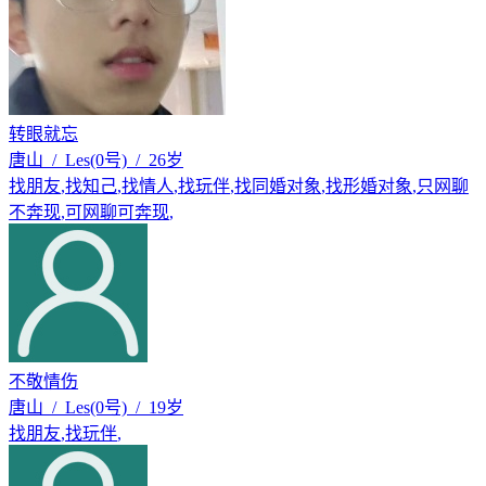
转眼就忘
唐山 / Les(0号) / 26岁
找朋友
,
找知己
,
找情人
,
找玩伴
,
找同婚对象
,
找形婚对象
,
只网聊
不奔现
,
可网聊可奔现
,
不敬情伤
唐山 / Les(0号) / 19岁
找朋友
,
找玩伴
,