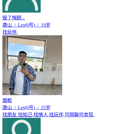
毁了悔醉...
唐山 / Les(0号) / 19岁
找玩伴
,
烟栀
唐山 / Les(0号) / 25岁
找朋友
,
找知己
,
找情人
,
找玩伴
,
可网聊可奔现
,