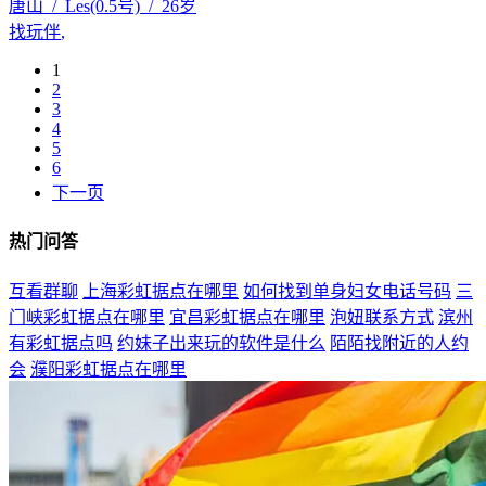
唐山 / Les(0.5号) / 26岁
找玩伴
,
1
2
3
4
5
6
下一页
热门问答
互看群聊
上海彩虹据点在哪里
如何找到单身妇女电话号码
三
门峡彩虹据点在哪里
宜昌彩虹据点在哪里
泡妞联系方式
滨州
有彩虹据点吗
约妹子出来玩的软件是什么
陌陌找附近的人约
会
濮阳彩虹据点在哪里