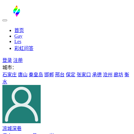
首页
Gay
Les
彩虹问答
登录
注册
城市：
石家庄
唐山
秦皇岛
邯郸
邢台
保定
张家口
承德
沧州
廊坊
衡
水
凉城深巷