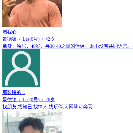
赠我心
景德镇 / Les(0号) / 42岁
单身，独居，40岁，寻30-40之间的伴侣。太小没有共同语言
那装睡的...
景德镇 / Les(0号) / 26岁
找朋友
,
找知己
,
找情人
,
找玩伴
,
可网聊可奔现