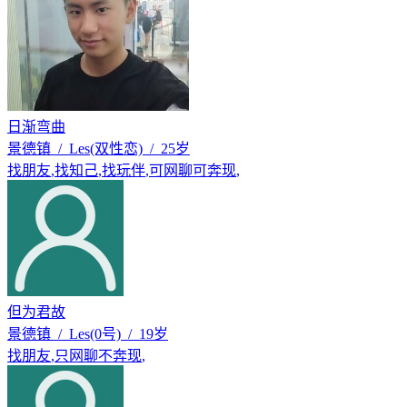
日渐弯曲
景德镇 / Les(双性恋) / 25岁
找朋友
,
找知己
,
找玩伴
,
可网聊可奔现
,
但为君故
景德镇 / Les(0号) / 19岁
找朋友
,
只网聊不奔现
,