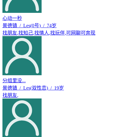
心动一秒
景德镇 / Les(0号) / 74岁
找朋友
,
找知己
,
找情人
,
找玩伴
,
可网聊可奔现
分组里没...
景德镇 / Les(双性恋) / 19岁
找朋友
,