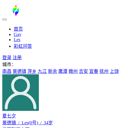
首页
Gay
Les
彩虹问答
登录
注册
城市：
南昌
景德镇
萍乡
九江
新余
鹰潭
赣州
吉安
宜春
抚州
上饶
夏七夕
景德镇 / Les(0号) / 34岁